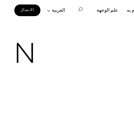
 به
علم الوجهة
العربية‏
الاتصال
N