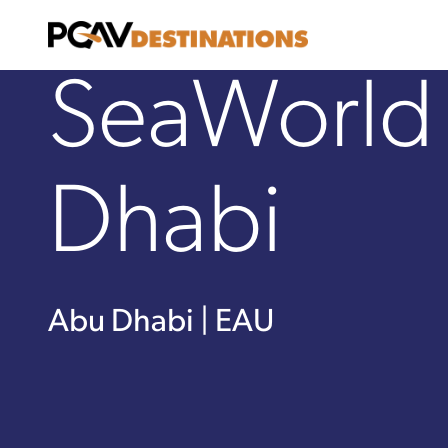
Ir al contenido
SeaWorld 
Dhabi
Abu Dhabi | EAU