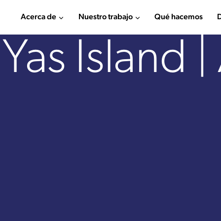
Acerca de
Nuestro trabajo
Qué hacemos
D
Yas Island |