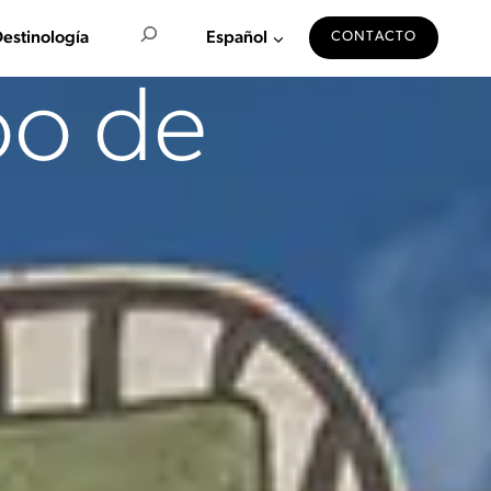
Buscar en
estinología
Español
CONTACTO
oo de