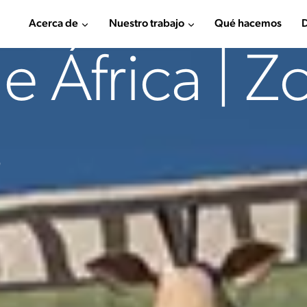
Acerca de
Nuestro trabajo
Qué hacemos
D
 África | Z
s