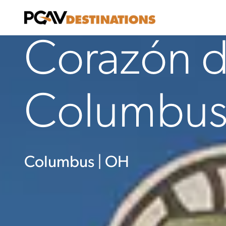
Ir al contenido
Corazón de
Columbu
Columbus | OH