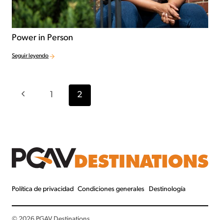
Power in Person
Seguir leyendo
Navegación por la página
Página anterior
1
2
Política de privacidad
Condiciones generales
Destinología
© 2026 PGAV Destinations