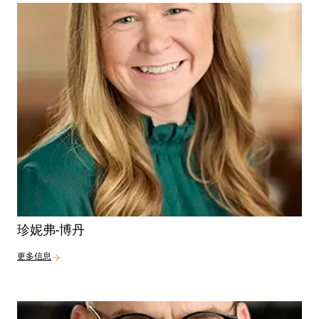
珍妮弗-博丹
更多信息