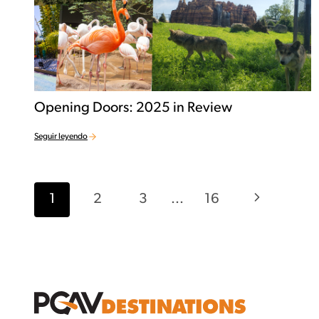
Opening Doors: 2025 in Review
Seguir leyendo
Navegación por 
Página sig
1
2
3
...
16